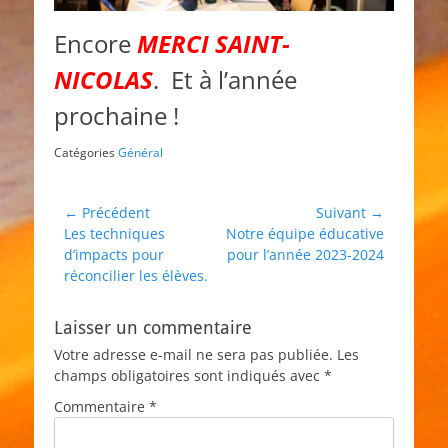
Encore
MERCI SAINT-
NICOLAS
. Et à l’année
prochaine !
Catégories
Général
Navigation
← Précédent
Suivant →
Article
Article
Les techniques
Notre équipe éducative
de
précédent :
suivant :
d’impacts pour
pour l’année 2023-2024
l’article
réconcilier les élèves.
Laisser un commentaire
Votre adresse e-mail ne sera pas publiée.
Les
champs obligatoires sont indiqués avec
*
Commentaire
*