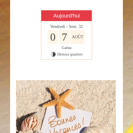
Aujourd'hui
Vendredi - Sem. 32
0
7
AOÛT
Gaétan
Dernier quartier
U