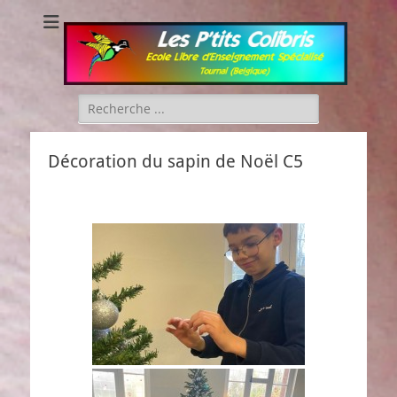
Les P'tits Colibris
Rechercher :
Décoration du sapin de Noël C5