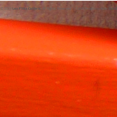
t © 2026
Les P'tits Colibris
. All Rights Reserved. | Catch Responsive de
Catc