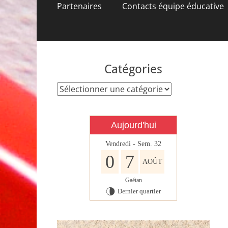
contenu
Partenaires
Contacts équipe éducative
Catégories
Catégories
Aujourd'hui
Vendredi - Sem. 32
0
7
AOÛT
Gaétan
Dernier quartier
U