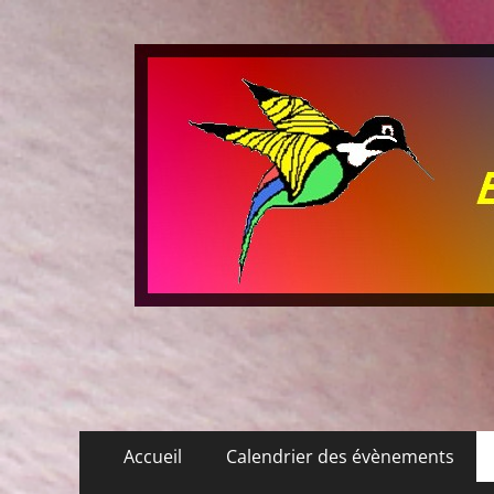
Les P'tits Colibris
Menu
Aller
Accueil
Calendrier des évènements
au
principal