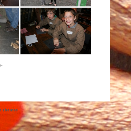
►
h Themes