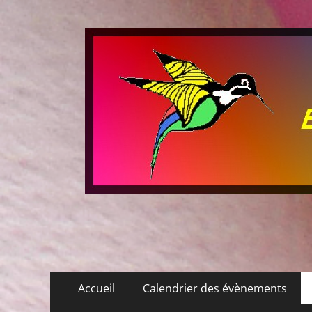
Les P'tits Colibris
Menu
Aller
Accueil
Calendrier des évènements
au
principal