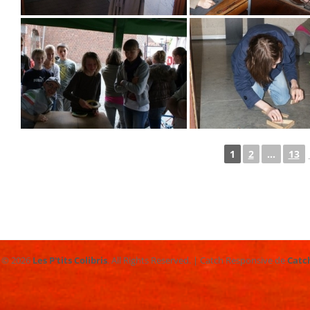
1
2
...
13
t © 2026
Les P'tits Colibris
. All Rights Reserved. | Catch Responsive de
Catc