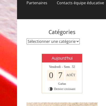
contenu
Partenaires
Contacts équipe éducative
Catégories
Catégories
Aujourd'hui
Vendredi - Sem. 32
0
7
AOÛT
Gaétan
Dernier croissant
V