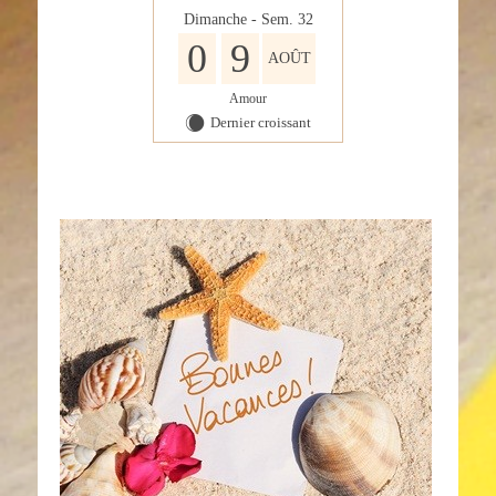
Dimanche - Sem. 32
0
9
AOÛT
Amour
Dernier croissant
X