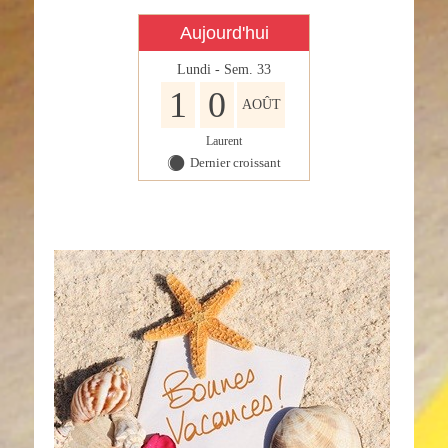
Aujourd'hui
Lundi - Sem. 33
1
0
AOÛT
Laurent
Dernier croissant
Y