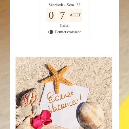
Vendredi - Sem. 32
0
7
AOÛT
Gaétan
Dernier croissant
V