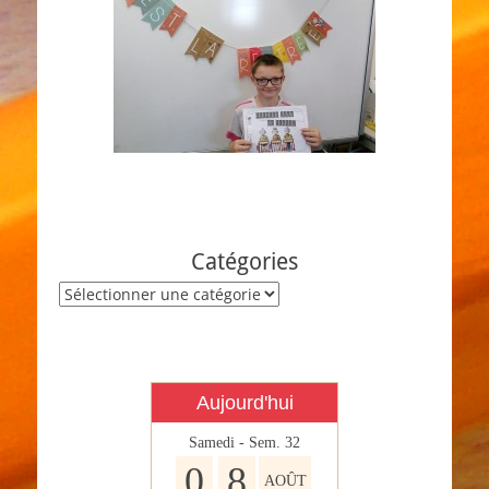
Catégories
Catégories
Aujourd'hui
Samedi - Sem. 32
0
8
AOÛT