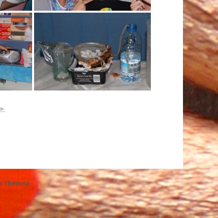
►
h Themes