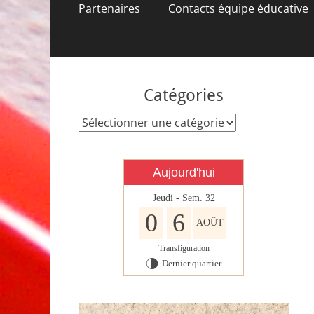
contenu
Partenaires
Contacts équipe éducative
Catégories
Catégories
Aujourd'hui
Jeudi - Sem. 32
0
6
AOÛT
Transfiguration
Dernier quartier
U