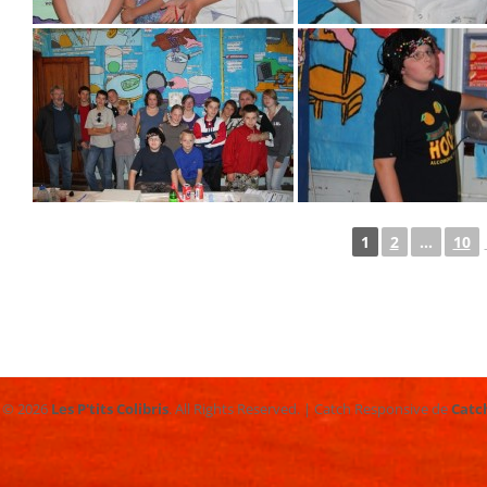
1
2
...
10
t © 2026
Les P'tits Colibris
. All Rights Reserved. | Catch Responsive de
Catc