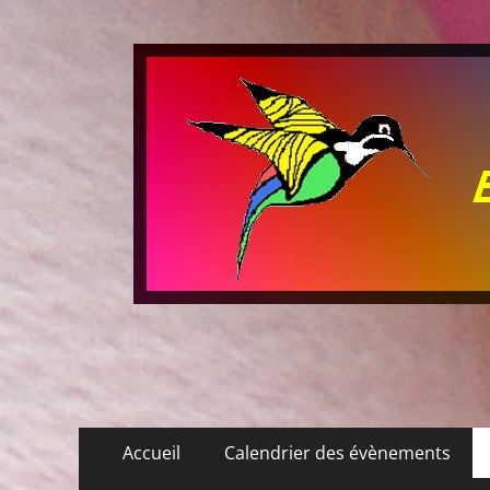
Les P'tits Colibris
Menu
Aller
Accueil
Calendrier des évènements
au
principal