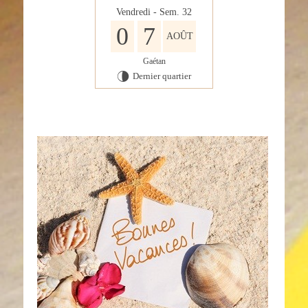
Vendredi - Sem. 32
0
7
AOÛT
Gaétan
Dernier quartier
U