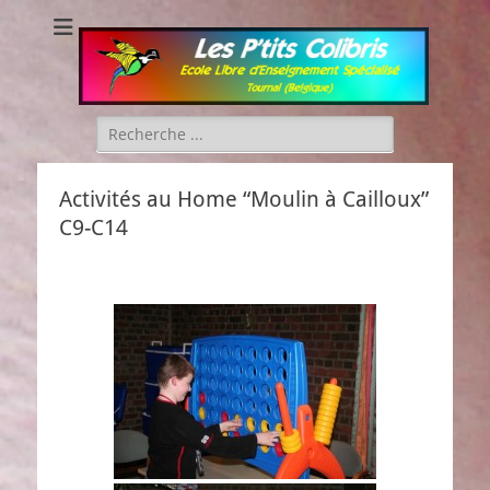
Les P'tits Colibris
Rechercher :
Activités au Home “Moulin à Cailloux”
C9-C14