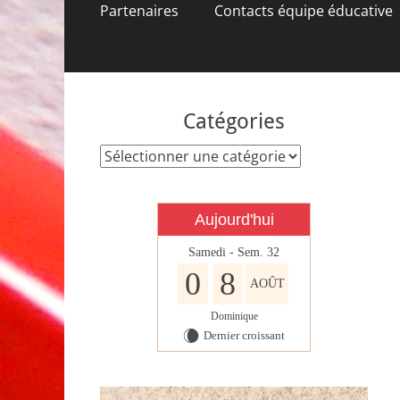
contenu
Partenaires
Contacts équipe éducative
Catégories
Catégories
Aujourd'hui
Samedi - Sem. 32
0
8
AOÛT
Dominique
Dernier croissant
W