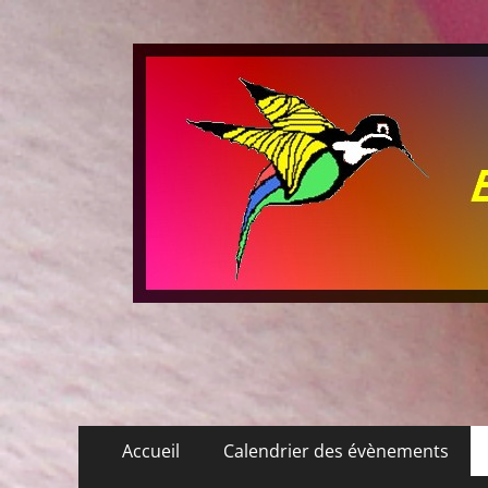
Les P'tits Colibris
Menu
Aller
Accueil
Calendrier des évènements
au
principal