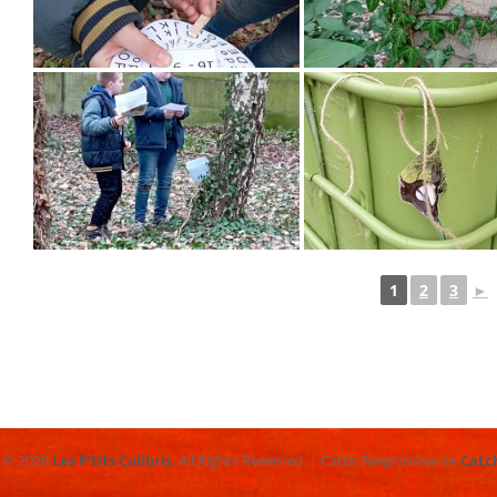
1
2
3
►
t © 2026
Les P'tits Colibris
. All Rights Reserved. | Catch Responsive de
Catc