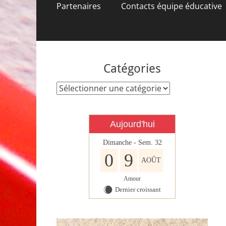
contenu
Partenaires
Contacts équipe éducative
Catégories
Catégories
Aujourd'hui
Dimanche - Sem. 32
0
9
AOÛT
Amour
Dernier croissant
X