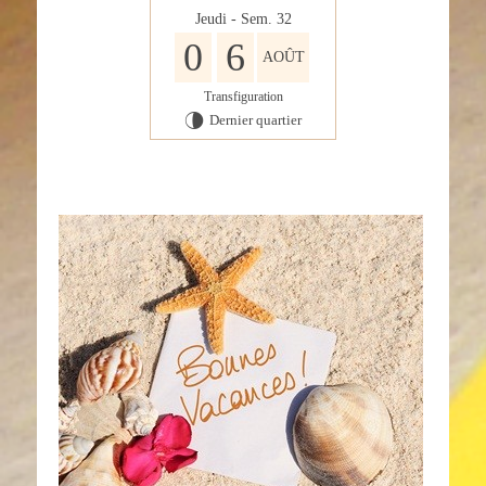
Jeudi - Sem. 32
0
6
AOÛT
Transfiguration
Dernier quartier
U