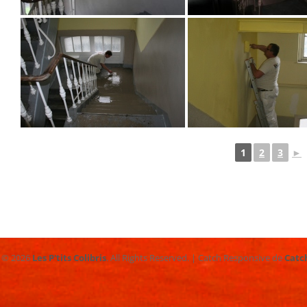
1
2
3
►
t © 2026
Les P'tits Colibris
. All Rights Reserved. | Catch Responsive de
Catc