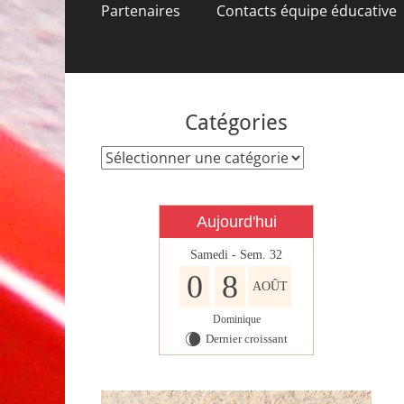
contenu
Partenaires
Contacts équipe éducative
Catégories
Catégories
Aujourd'hui
Samedi - Sem. 32
0
8
AOÛT
Dominique
Dernier croissant
W