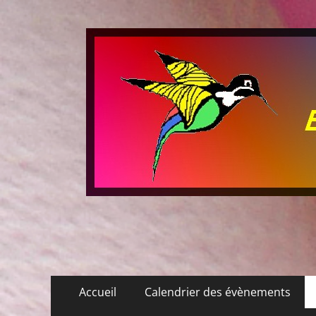
Les P'tits Colibris
Menu
Aller
Accueil
Calendrier des évènements
au
principal