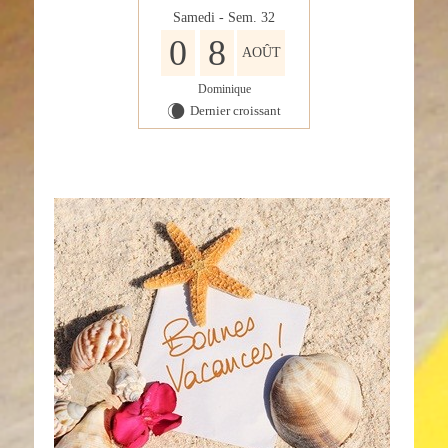
Samedi - Sem. 32
0
8
AOÛT
Dominique
Dernier croissant
W