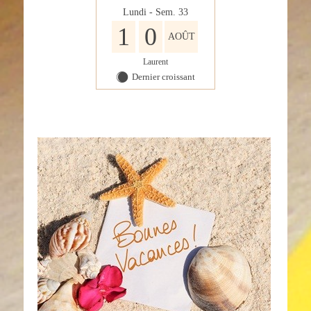
Lundi - Sem. 33
1
0
AOÛT
Laurent
Dernier croissant
Y