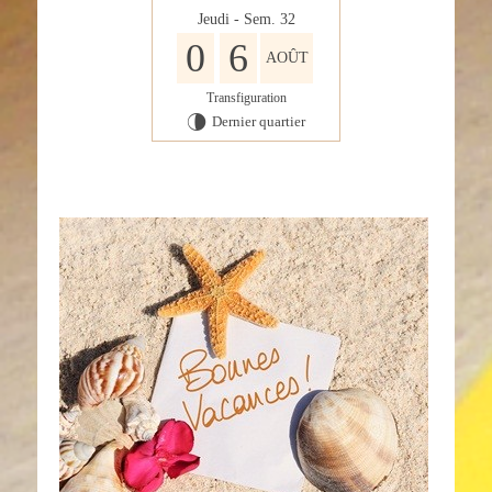
Jeudi - Sem. 32
0
6
AOÛT
Transfiguration
Dernier quartier
U