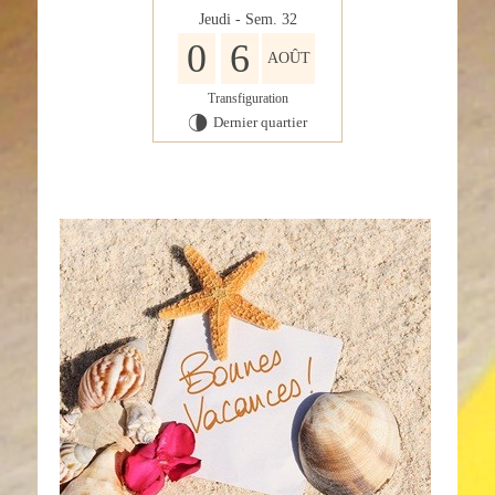
Jeudi - Sem. 32
0
6
AOÛT
Transfiguration
Dernier quartier
U