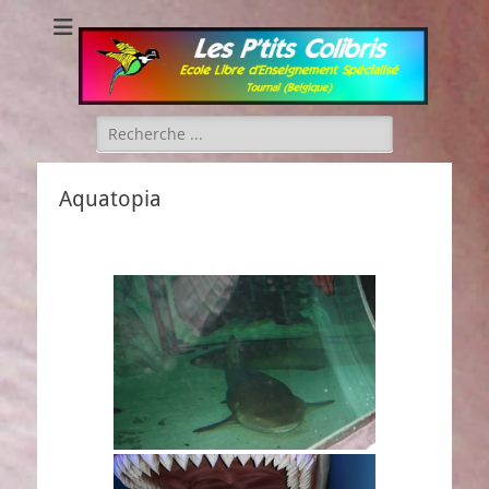
Les P'tits Colibris
Rechercher :
Aquatopia