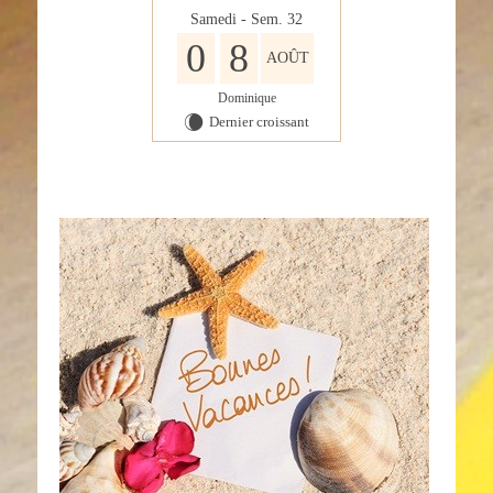
Samedi - Sem. 32
0
8
AOÛT
Dominique
Dernier croissant
W