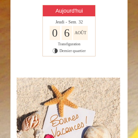
Aujourd'hui
Jeudi - Sem. 32
0
6
AOÛT
Transfiguration
Dernier quartier
U