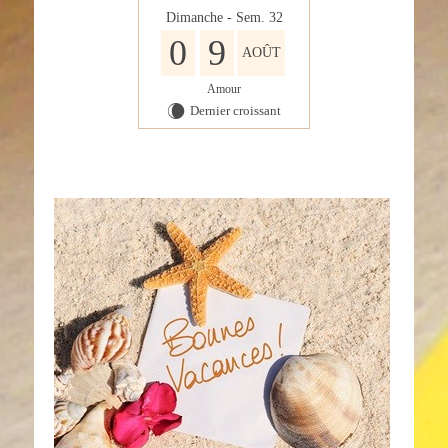
Dimanche - Sem. 32
0
9
AOÛT
Amour
Dernier croissant
W