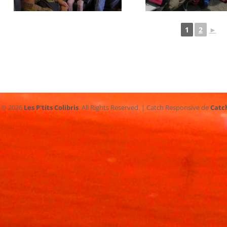
1
2
►
t © 2026
Les P'tits Colibris
. All Rights Reserved. | Catch Responsive de
Catc