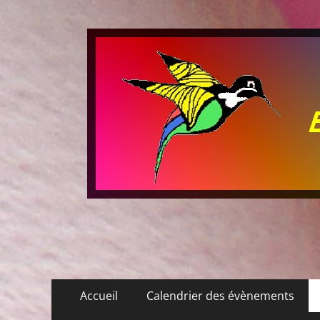
Les P'tits Colibris
Menu
Aller
Accueil
Calendrier des évènements
au
principal