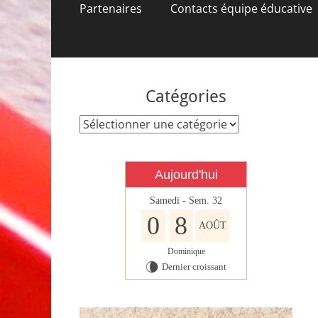
contenu
Partenaires
Contacts équipe éducative
Catégories
Catégories
Aujourd'hui
Samedi - Sem. 32
0
8
AOÛT
Dominique
Dernier croissant
V