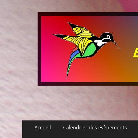
Les P'tits Colibris
Menu
Aller
Accueil
Calendrier des évènements
au
principal