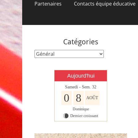
contenu
Partenaires
Contacts équipe éducative
Catégories
Catégories
Aujourd'hui
Samedi - Sem. 32
0
8
AOÛT
Dominique
Dernier croissant
W