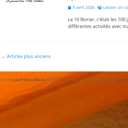
Posted
9 avril 2026
Laisser un 
on
Le 10 février, c’était les 100
différentes activités avec
Navigation
←
Articles plus anciens
des
articles
t © 2026
Les P'tits Colibris
. All Rights Reserved. | Catch Responsive de
Catc