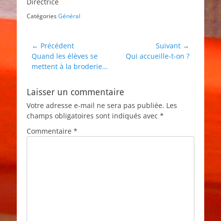
Directrice
Catégories
Général
Navigation
← Précédent
Suivant →
Article
Article
Quand les élèves se
Qui accueille-t-on ?
de
précédent :
suivant :
mettent à la broderie…
l’article
Laisser un commentaire
Votre adresse e-mail ne sera pas publiée.
Les
champs obligatoires sont indiqués avec
*
Commentaire
*