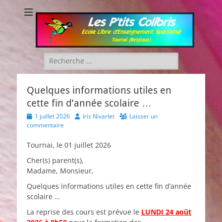
Les P'tits Colibris
Rechercher :
Quelques informations utiles en
cette fin d’année scolaire …
Posted
Author
1 juillet 2026
Iris Nivarlet
Laisser un
on
commentaire
Tournai, le 01 juillet 2026
Cher(s) parent(s),
Madame, Monsieur,
Quelques informations utiles en cette fin d’année
scolaire …
La reprise des cours est prévue le
LUNDI 24 août