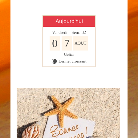
Aujourd'hui
Vendredi - Sem. 32
0
7
AOÛT
Gaétan
Dernier croissant
V