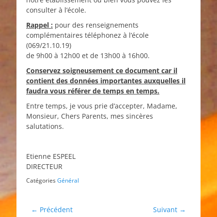
consulter à l’école.
Rappel :
pour des renseignements
complémentaires téléphonez à l’école
(069/21.10.19)
de 9h00 à 12h00 et de 13h00 à 16h00.
Conservez soigneusement ce document car il
contient des données importantes auxquelles il
faudra vous référer de temps en temps.
Entre temps, je vous prie d’accepter, Madame,
Monsieur, Chers Parents, mes sincères
salutations.
Etienne ESPEEL
DIRECTEUR
Catégories
Général
Navigation
← Précédent
Suivant →