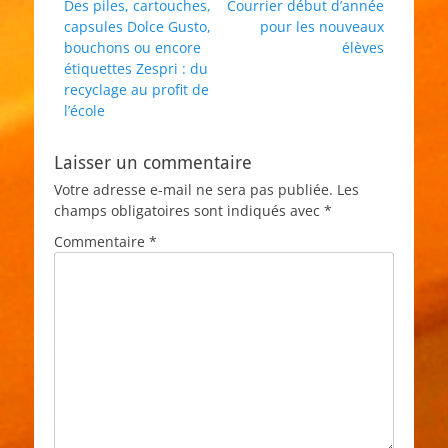
Article
Article
Des piles, cartouches,
Courrier début d’année
de
précédent :
suivant :
capsules Dolce Gusto,
pour les nouveaux
l’article
bouchons ou encore
élèves
étiquettes Zespri : du
recyclage au profit de
l’école
Laisser un commentaire
Votre adresse e-mail ne sera pas publiée.
Les
champs obligatoires sont indiqués avec
*
Commentaire
*