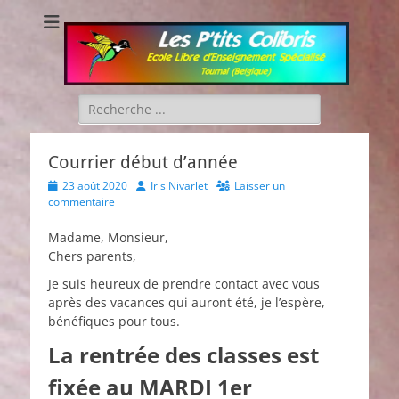
Les P'tits Colibris
Rechercher :
Courrier début d’année
Posted
Author
23 août 2020
Iris Nivarlet
Laisser un
on
commentaire
Madame, Monsieur,
Chers parents,
Je suis heureux de prendre contact avec vous
après des vacances qui auront été, je l’espère,
bénéfiques pour tous.
La rentrée des classes est
fixée au MARDI 1er