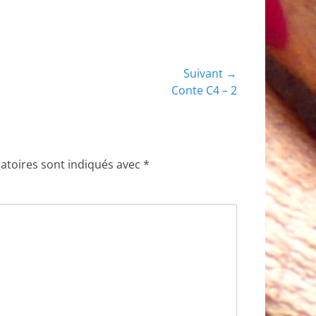
diminuer
le
volume.
Suivant →
Conte C4 – 2
 :
atoires sont indiqués avec
*