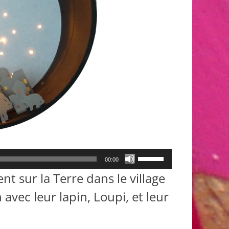
Utilisez
00:00
les
ent sur la Terre dans le village
flèches
haut/bas
 avec leur lapin, Loupi, et leur
pour
augmenter
ou