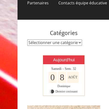
contenu
Partenaires
Contacts équipe éducative
Catégories
Catégories
Aujourd'hui
Samedi - Sem. 32
0
8
AOÛT
Dominique
Dernier croissant
W