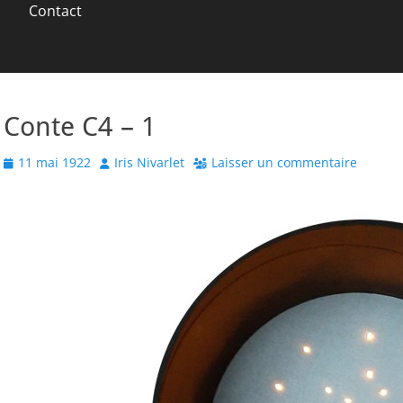
Contact
Conte C4 – 1
Posted
Author
11 mai 1922
Iris Nivarlet
Laisser un commentaire
on