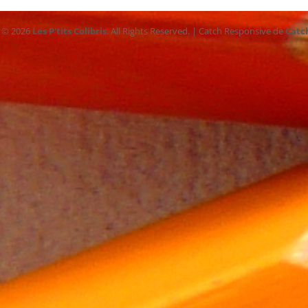
t © 2026
Les P'tits Colibris
. All Rights Reserved. | Catch Responsive de
Catc