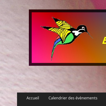
Les P'tits Colibris
Menu
Aller
Accueil
Calendrier des évènements
au
principal