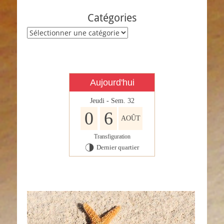
Catégories
Catégories
Aujourd'hui
Jeudi - Sem. 32
0
6
AOÛT
Transfiguration
Dernier quartier
T