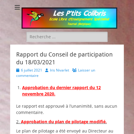
Les P'tits Colibris
Rechercher :
Rapport du Conseil de participation
du 18/03/2021
Posted
Author
6 juillet 2021
Iris Nivarlet
Laisser un
on
commentaire
Approbation du dernier rapport du 12
novembre 2020.
Le rapport est approuvé à l’unanimité, sans aucun
commentaire.
2.
Approbation du plan de pilotage modifié.
Le plan de pilotage a été envoyé au Directeur au