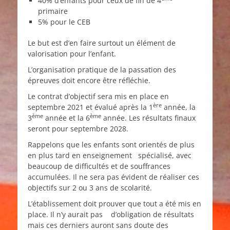
40% d’enfants pour ceux de fin de 4
primaire
5% pour le CEB
Le but est d’en faire surtout un élément de
valorisation pour l’enfant.
L’organisation pratique de la passation des
épreuves doit encore être réfléchie.
Le contrat d’objectif sera mis en place en
ère
septembre 2021 et évalué après la 1
année, la
ème
ème
3
année et la 6
année. Les résultats finaux
seront pour septembre 2028.
Rappelons que les enfants sont orientés de plus
en plus tard en enseignement spécialisé, avec
beaucoup de difficultés et de souffrances
accumulées. Il ne sera pas évident de réaliser ces
objectifs sur 2 ou 3 ans de scolarité.
L’établissement doit prouver que tout a été mis en
place. Il n’y aurait pas d’obligation de résultats
mais ces derniers auront sans doute des