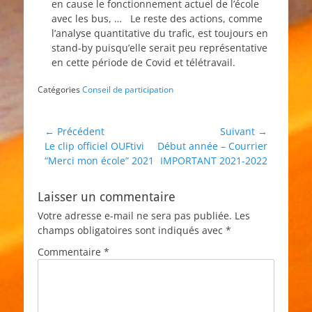
en cause le fonctionnement actuel de l’école
avec les bus, … Le reste des actions, comme
l’analyse quantitative du trafic, est toujours en
stand-by puisqu’elle serait peu représentative
en cette période de Covid et télétravail.
Catégories
Conseil de participation
Navigation
← Précédent
Suivant →
Article
Article
Le clip officiel OUFtivi
Début année – Courrier
de
précédent :
suivant :
“Merci mon école” 2021
IMPORTANT 2021-2022
l’article
Laisser un commentaire
Votre adresse e-mail ne sera pas publiée.
Les
champs obligatoires sont indiqués avec
*
Commentaire
*