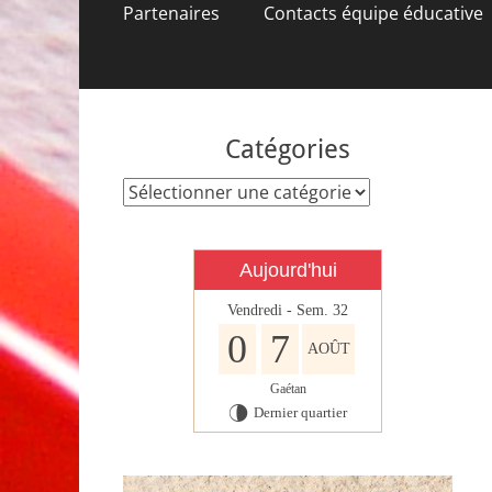
contenu
Partenaires
Contacts équipe éducative
Catégories
Catégories
Aujourd'hui
Vendredi - Sem. 32
0
7
AOÛT
Gaétan
Dernier quartier
U