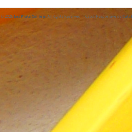
t © 2026
Les P'tits Colibris
. All Rights Reserved. | Catch Responsive de
Catc