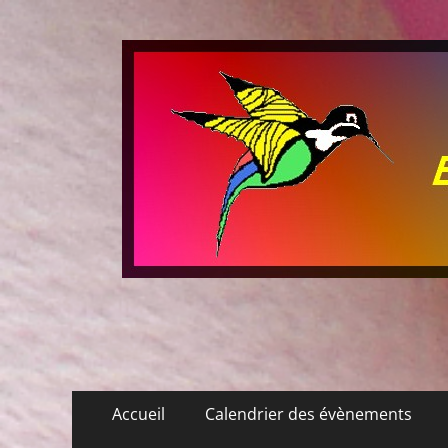
Les P'tits Colibris
Menu
Aller
Accueil
Calendrier des évènements
au
principal