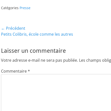
Catégories
Presse
Navigation
← Précédent
Article
Article
Petits Colibris, école comme les autres
de
précédent :
suivant
l’article
Laisser un commentaire
Votre adresse e-mail ne sera pas publiée.
Les champs oblig
Commentaire
*