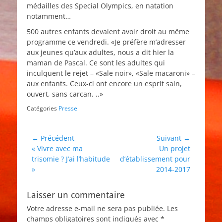
médailles des Special Olympics, en natation
notamment…
500 autres enfants devaient avoir droit au même
programme ce vendredi. «Je préfère m’adresser
aux jeunes qu’aux adultes, nous a dit hier la
maman de Pascal. Ce sont les adultes qui
inculquent le rejet – «Sale noir», «Sale macaroni» –
aux enfants. Ceux-ci ont encore un esprit sain,
ouvert, sans carcan. ..»
Catégories
Presse
Navigation
← Précédent
Suivant →
Article
Article
« Vivre avec ma
Un projet
de
précédent :
suivant :
trisomie ? J’ai l’habitude
d’établissement pour
l’article
»
2014-2017
Laisser un commentaire
Votre adresse e-mail ne sera pas publiée.
Les
champs obligatoires sont indiqués avec
*