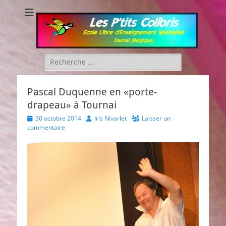
Les P'tits Colibris
Rechercher :
Pascal Duquenne en «porte-
drapeau» à Tournai
Posted
Author
30 octobre 2014
Iris Nivarlet
Laisser un
on
commentaire