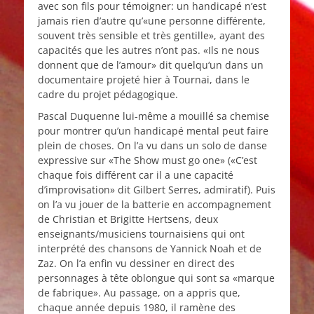
avec son fils pour témoigner: un handicapé n’est
jamais rien d’autre qu’«une personne différente,
souvent très sensible et très gentille», ayant des
capacités que les autres n’ont pas. «Ils ne nous
donnent que de l’amour» dit quelqu‘un dans un
documentaire projeté hier à Tournai, dans le
cadre du projet pédagogique.
Pascal Duquenne lui-même a mouillé sa chemise
pour montrer qu’un handicapé mental peut faire
plein de choses. On l’a vu dans un solo de danse
expressive sur «The Show must go one» («C’est
chaque fois différent car il a une capacité
d’improvisation» dit Gilbert Serres, admiratif). Puis
on l’a vu jouer de la batterie en accompagnement
de Christian et Brigitte Hertsens, deux
enseignants/musiciens tournaisiens qui ont
interprété des chansons de Yannick Noah et de
Zaz. On l’a enfin vu dessiner en direct des
personnages à tête oblongue qui sont sa «marque
de fabrique». Au passage, on a appris que,
chaque année depuis 1980, il ramène des