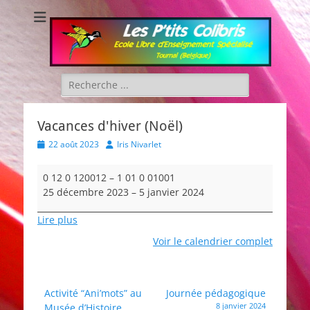
Les P'tits Colibris
Rechercher :
Vacances d'hiver (Noël)
Posted
Author
22 août 2023
Iris Nivarlet
on
Vacances
0 12 0 120012
–
1 01 0 01001
d'hiver
25 décembre 2023
–
5 janvier 2024
(Noël)
Lire plus
Voir le calendrier complet
Navigation
Activité “Ani’mots” au
Journée pédagogique
8 janvier 2024
Musée d’Histoire