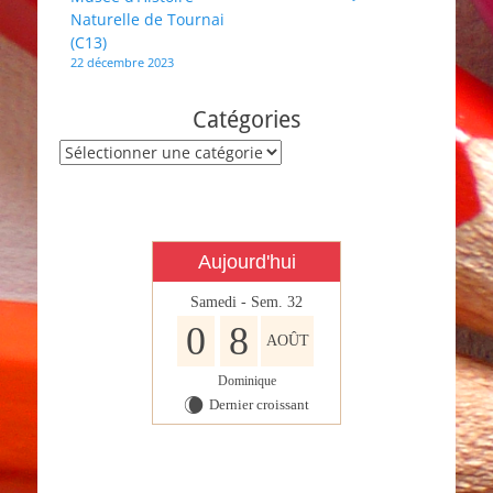
de
Naturelle de Tournai
l’article
(C13)
22 décembre 2023
Catégories
Catégories
Aujourd'hui
Samedi - Sem. 32
0
8
AOÛT
Dominique
Dernier croissant
W