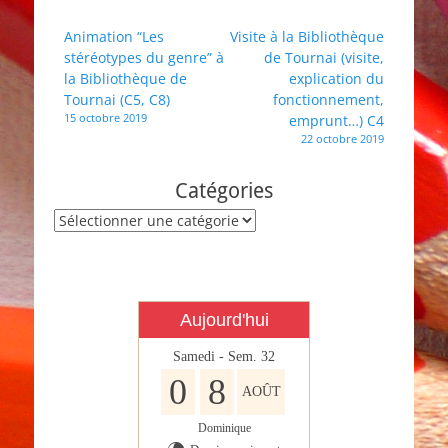
Navigation
Animation “Les
Visite à la Bibliothèque
stéréotypes du genre” à
de Tournai (visite,
de
la Bibliothèque de
explication du
l’article
Tournai (C5, C8)
fonctionnement,
15 octobre 2019
emprunt…) C4
22 octobre 2019
Catégories
Catégories
Aujourd'hui
Samedi - Sem. 32
0
8
AOÛT
Dominique