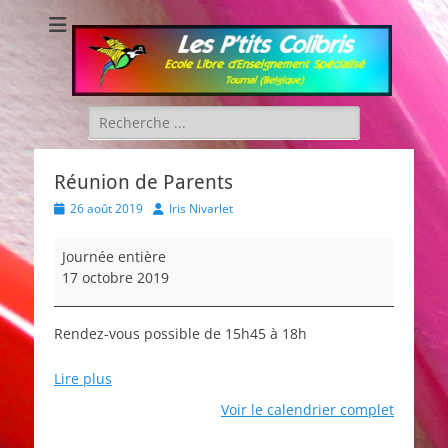
Les P'tits Colibris
Rechercher :
Réunion de Parents
Posted
Author
26 août 2019
Iris Nivarlet
on
Réunion
Journée entière
de
17 octobre 2019
Parents
Rendez-vous possible de 15h45 à 18h
Lire plus
Voir le calendrier complet