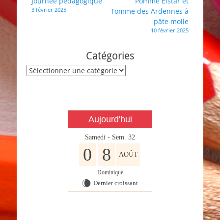
Navigation
Journée pédagogique
Pomme Elstar et
C11
3 février 2025
Tomme des Ardennes à
de
pâte molle
l’article
10 février 2025
Catégories
Catégories
Aujourd'hui
Samedi - Sem. 32
0
8
AOÛT
Dominique
Dernier croissant
W