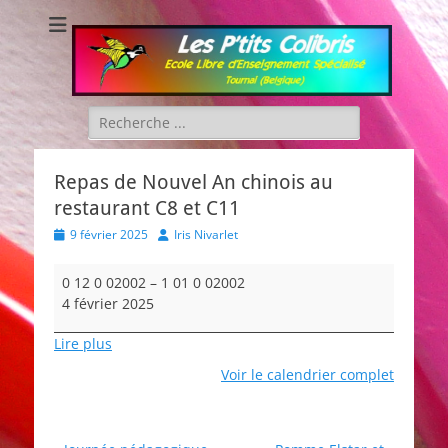
Les P'tits Colibris
Rechercher :
Repas de Nouvel An chinois au
restaurant C8 et C11
Posted
Author
9 février 2025
Iris Nivarlet
on
Repas
0 12 0 02002
–
1 01 0 02002
de
4 février 2025
Nouvel
An
Lire plus
chinois
Voir le calendrier complet
au
restaurant
C8
et