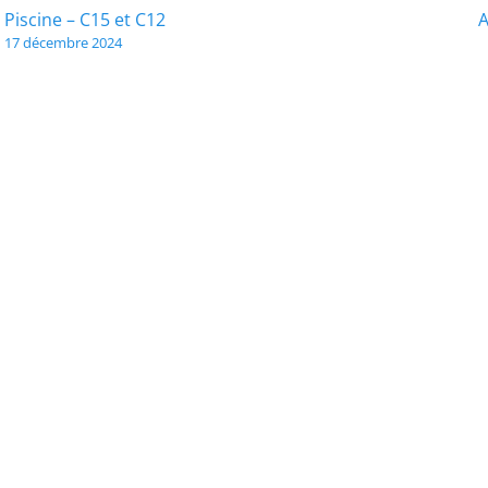
Navigation
Piscine – C15 et C12
A
17 décembre 2024
de
l’article