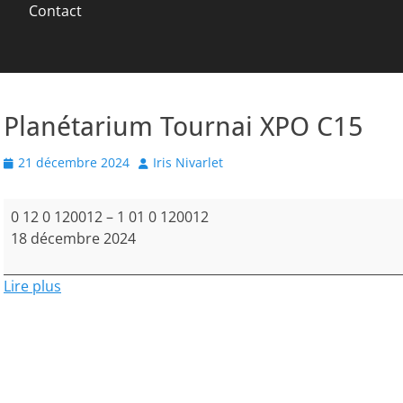
Contact
Planétarium Tournai XPO C15
Posted
Author
21 décembre 2024
Iris Nivarlet
on
Planétarium
0 12 0 120012
–
1 01 0 120012
Tournai
18 décembre 2024
XPO
C15
Lire plus