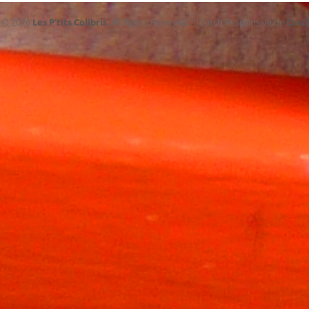
t © 2026
Les P'tits Colibris
. All Rights Reserved. | Catch Responsive de
Catc