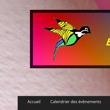
Les P'tits Colibris
Menu
Aller
Accueil
Calendrier des évènements
au
principal