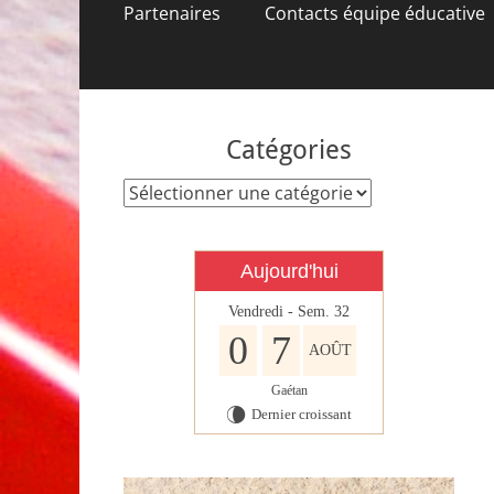
contenu
Partenaires
Contacts équipe éducative
Catégories
Catégories
Aujourd'hui
Vendredi - Sem. 32
0
7
AOÛT
Gaétan
Dernier croissant
V