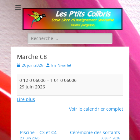
Les P'tits Colibris
Rechercher :
Marche C8
Posted
Author
26 juin 2026
Iris Nivarlet
on
Marche
0 12 0 06006
–
1 01 0 06006
C8
29 juin 2026
Lire plus
Voir le calendrier complet
Navigation
Piscine – C3 et C4
Cérémonie des sortants
23 juin 2026
30 juin 2026