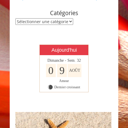
de
l’article
Catégories
Catégories
Aujourd'hui
Dimanche - Sem. 32
0
9
AOÛT
Amour
Dernier croissant
X