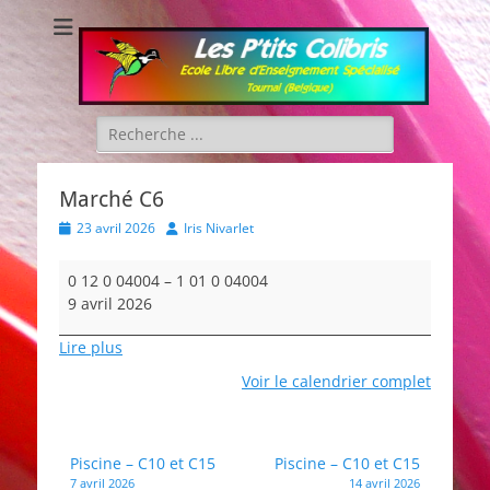
Les P'tits Colibris
Rechercher :
Marché C6
Posted
Author
23 avril 2026
Iris Nivarlet
on
Marché
0 12 0 04004
–
1 01 0 04004
C6
9 avril 2026
Lire plus
Voir le calendrier complet
Navigation
Piscine – C10 et C15
Piscine – C10 et C15
7 avril 2026
14 avril 2026