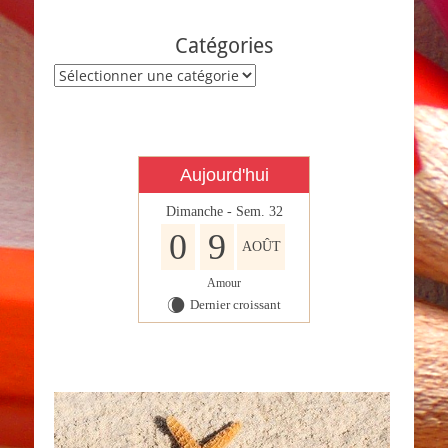
de
l’article
Catégories
Catégories
Aujourd'hui
Dimanche - Sem. 32
0
9
AOÛT
Amour
Dernier croissant
W