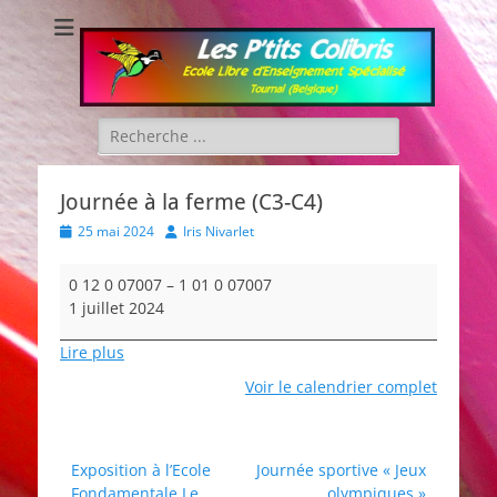
Les P'tits Colibris
Rechercher :
Journée à la ferme (C3-C4)
Posted
Author
25 mai 2024
Iris Nivarlet
on
Journée
0 12 0 07007
–
1 01 0 07007
à
1 juillet 2024
la
ferme
Lire plus
(C3-
Voir le calendrier complet
C4)
Navigation
Exposition à l’Ecole
Journée sportive « Jeux
Fondamentale Le
olympiques »