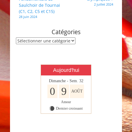
de
2 juillet 2024
Saulchoir de Tournai
l’article
(C1, C2, C5 et C15)
28 juin 2024
Catégories
Catégories
Aujourd'hui
Dimanche - Sem. 32
0
9
AOÛT
Amour
Dernier croissant
X