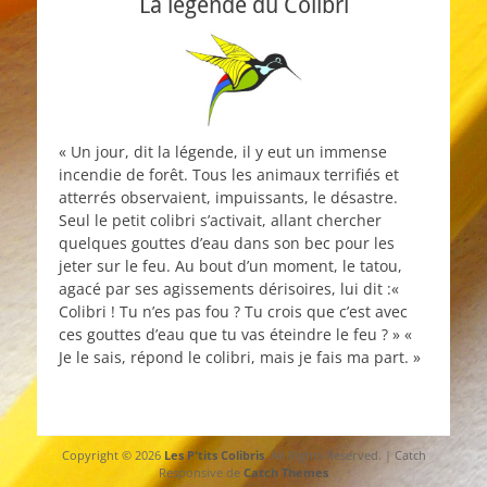
La légende du Colibri
« Un jour, dit la légende, il y eut un immense
incendie de forêt. Tous les animaux terrifiés et
atterrés observaient, impuissants, le désastre.
Seul le petit colibri s’activait, allant chercher
quelques gouttes d’eau dans son bec pour les
jeter sur le feu. Au bout d’un moment, le tatou,
agacé par ses agissements dérisoires, lui dit :«
Colibri ! Tu n’es pas fou ? Tu crois que c’est avec
ces gouttes d’eau que tu vas éteindre le feu ? » «
Je le sais, répond le colibri, mais je fais ma part. »
Copyright © 2026
Les P'tits Colibris
. All Rights Reserved. | Catch
Responsive de
Catch Themes