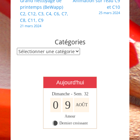
Navigation
Grand nettoyage de
Animation sur l’eau C9
printemps (BeWapp)
et C10
de
25 mars 2024
C2, C12, C3, C4, C6, C7,
l’article
C8, C11, C9
21 mars 2024
Catégories
Catégories
Aujourd'hui
Dimanche - Sem. 32
0
9
AOÛT
Amour
Dernier croissant
X