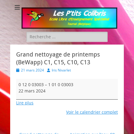
Les P'tits Colibris
Rechercher :
Grand nettoyage de printemps
(BeWapp) C1, C15, C10, C13
Posted
Author
21 mars 2024
Iris Nivarlet
on
Grand
0 12 0 03003
–
1 01 0 03003
nettoyage
22 mars 2024
de
printemps
Lire plus
(BeWapp)
Voir le calendrier complet
C1,
C15,
C10,
C13