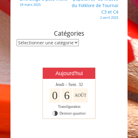
de
24 mars 2025
du Folklore de Tournai
l’article
C3 et C4
2 avril 2025
Catégories
Catégories
Aujourd'hui
Jeudi - Sem. 32
0
6
AOÛT
Transfiguration
Dernier quartier
U