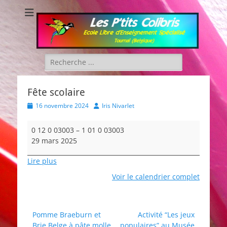
Les P'tits Colibris
Rechercher :
Fête scolaire
Posted
Author
16 novembre 2024
Iris Nivarlet
on
Fête
0 12 0 03003
–
1 01 0 03003
scolaire
29 mars 2025
Lire plus
Voir le calendrier complet
Navigation
Pomme Braeburn et
Activité “Les jeux
Brie Belge à pâte molle
populaires” au Musée