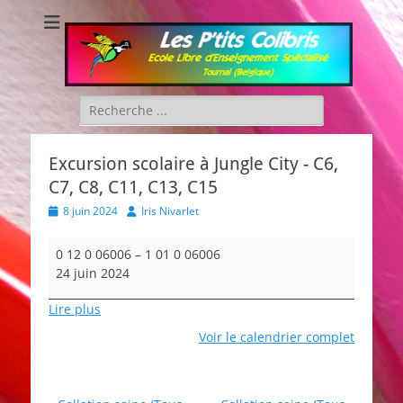
Les P'tits Colibris
Rechercher :
Excursion scolaire à Jungle City - C6,
C7, C8, C11, C13, C15
Posted
Author
8 juin 2024
Iris Nivarlet
on
Excursion
0 12 0 06006
–
1 01 0 06006
scolaire
24 juin 2024
à
Jungle
Lire plus
City
Voir le calendrier complet
-
C6,
C7,
C8,