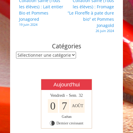
Navigation
Collation saine (Tous
Collation saine (Tous
C11,
les élèves) : Lait entier
les élèves) : Fromage
de
C13,
Bio et Pommes
“Le Floreffe à pate dure
l’article
C15
Jonagored
bio” et Pommes
19 juin 2024
Jonagold
26 juin 2024
Catégories
Catégories
Aujourd'hui
Vendredi - Sem. 32
0
7
AOÛT
Gaétan
Dernier croissant
V