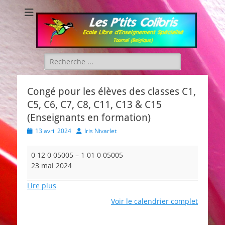
Les P'tits Colibris
Rechercher :
Congé pour les élèves des classes C1,
C5, C6, C7, C8, C11, C13 & C15
(Enseignants en formation)
Posted
Author
13 avril 2024
Iris Nivarlet
on
Congé
0 12 0 05005
–
1 01 0 05005
pour
23 mai 2024
les
élèves
Lire plus
des
Voir le calendrier complet
classes
C1,
C5,