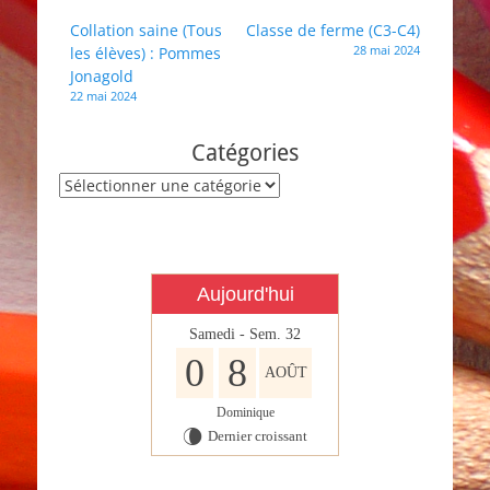
C6,
Navigation
Collation saine (Tous
Classe de ferme (C3-C4)
C7,
28 mai 2024
les élèves) : Pommes
de
C8,
Jonagold
l’article
C11,
22 mai 2024
C13
&
Catégories
C15
(Enseignants
Catégories
en
formation)
Aujourd'hui
Samedi - Sem. 32
0
8
AOÛT
Dominique
Dernier croissant
V