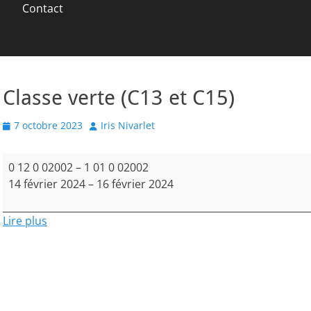
Contact
Classe verte (C13 et C15)
Posted
Author
7 octobre 2023
Iris Nivarlet
on
Classe
0 12 0 02002
–
1 01 0 02002
verte
14 février 2024
–
16 février 2024
(C13
et
Lire plus
C15)