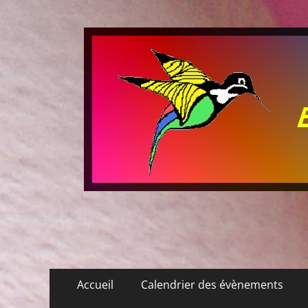
Les P'tits Colibris
Menu
Aller
Accueil
Calendrier des évènements
au
principal