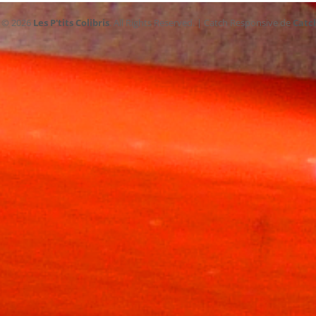
t © 2026
Les P'tits Colibris
. All Rights Reserved. | Catch Responsive de
Catc