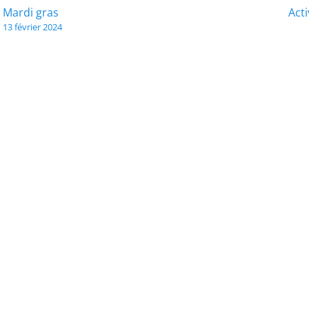
Navigation
Mardi gras
Acti
13 février 2024
de
l’article