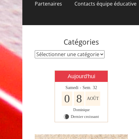
contenu
Partenaires
Contacts équipe éducative
Catégories
Catégories
Aujourd'hui
Samedi - Sem. 32
0
8
AOÛT
Dominique
Dernier croissant
W