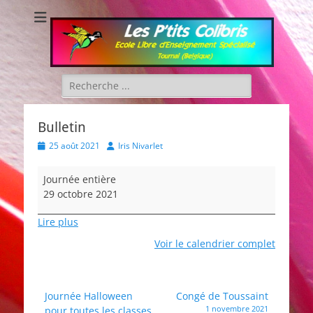
Les P'tits Colibris
Rechercher :
Bulletin
Posted
Author
25 août 2021
Iris Nivarlet
on
Bulletin
Journée entière
29 octobre 2021
Lire plus
Voir le calendrier complet
Navigation
Journée Halloween
Congé de Toussaint
1 novembre 2021
pour toutes les classes