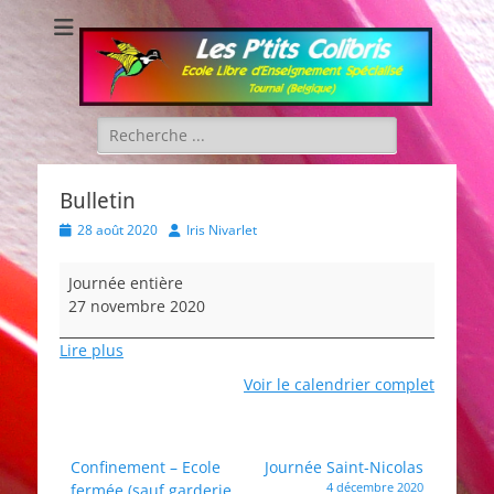
Les P'tits Colibris
Rechercher :
Bulletin
Posted
Author
28 août 2020
Iris Nivarlet
on
Bulletin
Journée entière
27 novembre 2020
Lire plus
Voir le calendrier complet
Navigation
Confinement – Ecole
Journée Saint-Nicolas
4 décembre 2020
fermée (sauf garderie