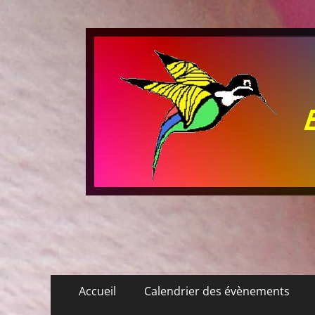
Les P'tits Colibris
Menu
Aller
Accueil
Calendrier des évènements
au
principal