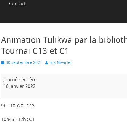
Contact
Animation Tulikwa par la biblio
Tournai C13 et C1
Posted
Author
30 septembre 2021
Iris Nivarlet
on
Animation
Journée entière
Tulikwa
18 janvier 2022
par
la
bibliothèque
9h - 10h20 : C13
Jeunesse
de
10h45 - 12h : C1
Tournai