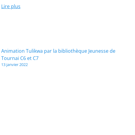
C13
Lire plus
et
C1
Navigation
Animation Tulikwa par la bibliothèque Jeunesse de
Tournai C6 et C7
de
13 janvier 2022
l’article