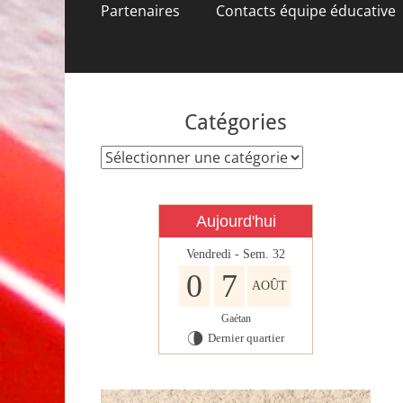
contenu
Partenaires
Contacts équipe éducative
Catégories
Catégories
Aujourd'hui
Vendredi - Sem. 32
0
7
AOÛT
Gaétan
Dernier quartier
U