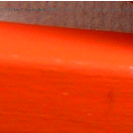
t © 2026
Les P'tits Colibris
. All Rights Reserved. | Catch Responsive de
Catc