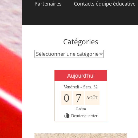
contenu
Partenaires
Contacts équipe éducative
Catégories
Catégories
Aujourd'hui
Vendredi - Sem. 32
0
7
AOÛT
Gaétan
Dernier quartier
U