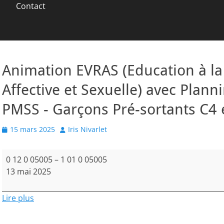
Contact
Animation EVRAS (Education à la 
Affective et Sexuelle) avec Planni
PMSS - Garçons Pré-sortants C4 
Posted
Author
15 mars 2025
Iris Nivarlet
on
Animation
0 12 0 05005
–
1 01 0 05005
EVRAS
13 mai 2025
(Education
à
Lire plus
la
Vie