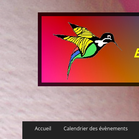
Les P'tits Colibris
Menu
Aller
Accueil
Calendrier des évènements
au
principal