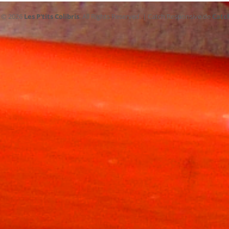
t © 2026
Les P'tits Colibris
. All Rights Reserved. | Catch Responsive de
Catc