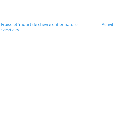
Relationnelle,
Affective
et
Sexuelle)
Navigation
Fraise et Yaourt de chèvre entier nature
Activi
avec
12 mai 2025
Planning
de
familial
l’article
et
agents
PMSS
-
Garçons
Pré-
sortants
C4
et
C12