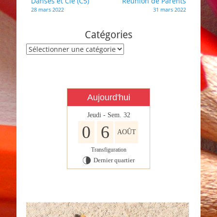
Navigation
Danses et Cie (C5)
Réunion de Parents
28 mars 2022
31 mars 2022
de
l’article
Catégories
Catégories
Aujourd'hui
Jeudi - Sem. 32
0
6
AOÛT
Transfiguration
Dernier quartier
U