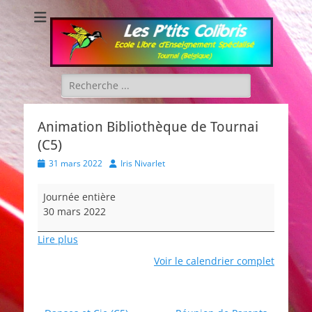
Les P'tits Colibris
Rechercher :
Animation Bibliothèque de Tournai
(C5)
Posted
Author
31 mars 2022
Iris Nivarlet
on
Animation
Journée entière
Bibliothèque
30 mars 2022
de
Tournai
Lire plus
(C5)
Voir le calendrier complet