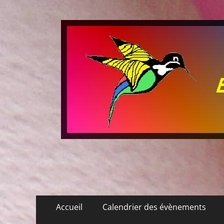
Les P'tits Colibris
Menu
Aller
Accueil
Calendrier des évènements
au
principal