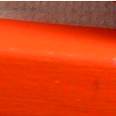
t © 2026
Les P'tits Colibris
. All Rights Reserved. | Catch Responsive de
Catc