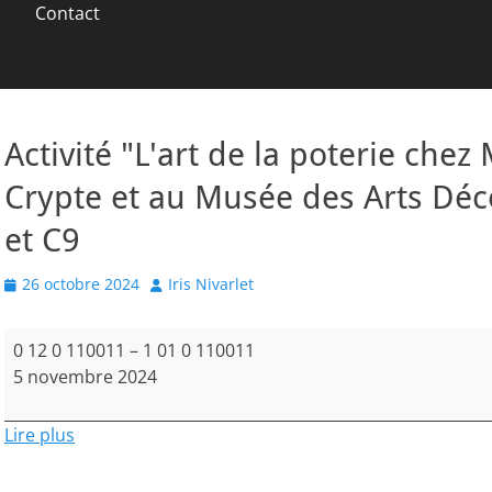
Contact
Activité "L'art de la poterie chez
Crypte et au Musée des Arts Déco
et C9
Posted
Author
26 octobre 2024
Iris Nivarlet
on
Activité
0 12 0 110011
–
1 01 0 110011
"L'art
5 novembre 2024
de
la
Lire plus
poterie
chez