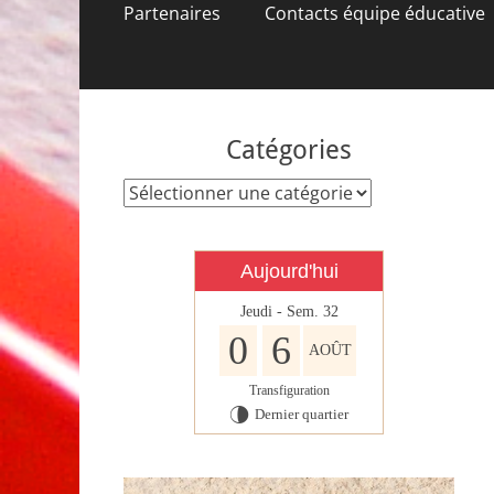
contenu
Partenaires
Contacts équipe éducative
Catégories
Catégories
Aujourd'hui
Jeudi - Sem. 32
0
6
AOÛT
Transfiguration
Dernier quartier
U