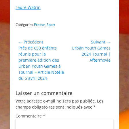
Laure Watrin
Catégories
Presse
,
Sport
Navigation
← Précédent
Suivant →
Article
Article
Près de 650 enfants
Urban Youth Games
de
précédent :
suivant :
réunis pour la
2024 Tournai |
l’article
première édition des
Aftermovie
Urban Youth Games à
Tournai – Article Notélé
du 5 avril 2024
Laisser un commentaire
Votre adresse e-mail ne sera pas publiée.
Les
champs obligatoires sont indiqués avec
*
Commentaire
*