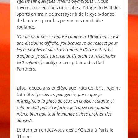
également quelques valeurs olympiques”
. Nous
l’avons croisée dans une salle à l’étage du Hall des
Sports en train de s’essayer à de la cyclo-danse,
de la danse pour les personnes en chaise
roulante.
“On ne peut pas se rendre compte à 100%, mais c’est
une discipline difficile. J’ai beaucoup de respect pour
les bénévoles et suis très contente d’être entourée
d’enfants. Je suis surprise qu’ils aient su rassembler
650 enfants”
, souligne la capitaine des Red
Panthers.
Lilou, douze ans et élève aux P’tits Colibris, rejoint
l’athlète.
“Je suis un peu gênée, parce que je
m’imagine à la place de ceux en chaise roulante et
cela ne doit pas être facile. Je trouve cela quand
même bien que tout le monde puisse profiter des
danses”
.
Le dernier rendez-vous des UYG sera à Paris le
31 mai.