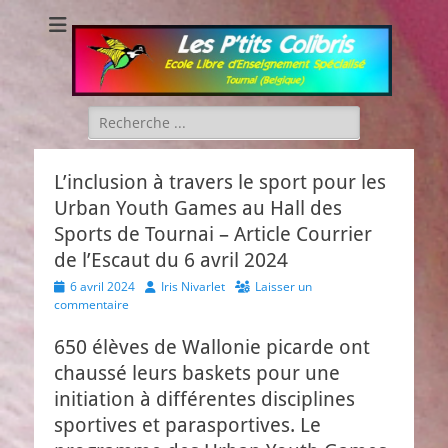
Les P'tits Colibris
Rechercher :
L’inclusion à travers le sport pour les
Urban Youth Games au Hall des
Sports de Tournai – Article Courrier
de l’Escaut du 6 avril 2024
Posted
Author
6 avril 2024
Iris Nivarlet
Laisser un
on
commentaire
650 élèves de Wallonie picarde ont
chaussé leurs baskets pour une
initiation à différentes disciplines
sportives et parasportives. Le