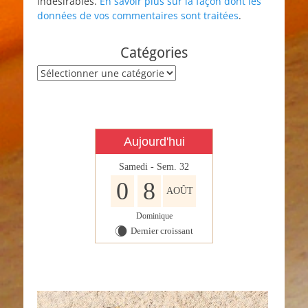
indésirables.
En savoir plus sur la façon dont les
données de vos commentaires sont traitées
.
Catégories
Catégories
Aujourd'hui
Samedi - Sem. 32
0
8
AOÛT
Dominique
Dernier croissant
W