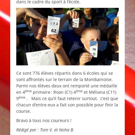
dans le cadre du sport à l’école.
Ce sont 776 élèves répartis dans 6 écoles qui se
sont affrontés sur le terrain de la Montkainoise.
P
armi
nos
élèves deux ont
remporté
une médaille
ème
ème
en 4
primaire : R
oan (C1)
4
et M
éliana (C11)
ème
9
. Mais ce qu’il faut retenir surtout, c’est que
chacun
d’
entre-eux
a
fait son possible pour finir la
course.
Bravo à tous nos coureurs !
Rédigé par : Tom V. et Noha B.