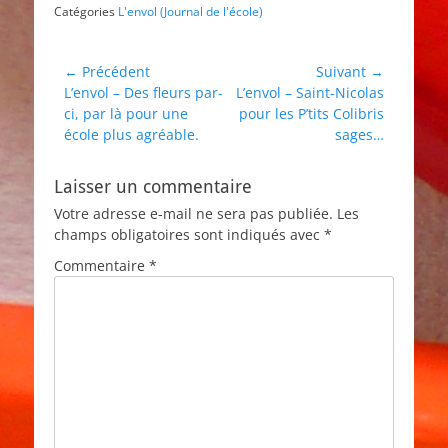
Catégories
L'envol (Journal de l'école)
Navigation
← Précédent
Suivant →
Article
Article
L’envol – Des fleurs par-
L’envol – Saint-Nicolas
de
précédent :
suivant :
ci, par là pour une
pour les P’tits Colibris
l’article
école plus agréable.
sages…
Laisser un commentaire
Votre adresse e-mail ne sera pas publiée.
Les
champs obligatoires sont indiqués avec
*
Commentaire
*